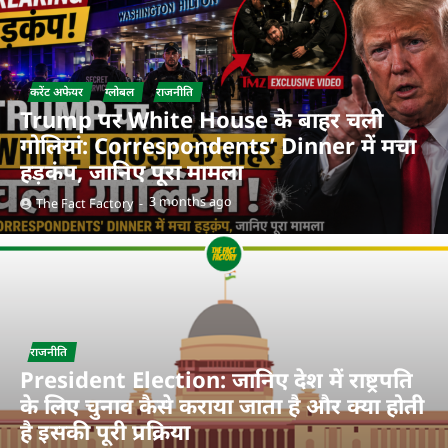
करेंट अफेयर
ग्लोबल
राजनीति
Trump पर White House के बाहर चली
गोलियां: Correspondents’ Dinner में मचा
हड़कंप, जानिए पूरा मामला
3 months ago
The Fact Factory
राजनीति
President Election: जानिए देश में राष्ट्रपति
के लिए चुनाव कैसे कराया जाता है और क्या होती
है इसकी पूरी प्रक्रिया