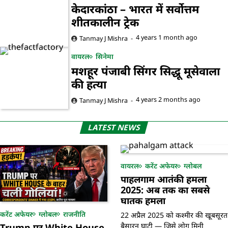
केदारकांठा – भारत में सर्वोत्तम
शीतकालीन ट्रेक
4 years 1 month ago
Tanmay J Mishra
वायरल
सिनेमा
मशहूर पंजाबी सिंगर सिद्धू मूसेवाला
की हत्या
4 years 2 months ago
Tanmay J Mishra
LATEST NEWS
वायरल
करेंट अफेयर
ग्लोबल
पाहलगाम आतंकी हमला
2025: अब तक का सबसे
घातक हमला
करेंट अफेयर
ग्लोबल
राजनीति
22 अप्रैल 2025 को कश्मीर की खूबसूरत
Trump पर White House
बैसारन घाटी — जिसे लोग मिनी